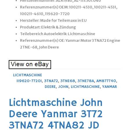
Herstellernummer: ALR1980, AL-115.501.040
Referenznummer(n) OEM: 100211-4530, 100211-4531,
100211-4610, 119620-7720
Hersteller: Made for Teilemaxx in EU
Produktart: Elektrik & Zündung
Teilebereich Autoelektrik: Lichtmaschine
Referenznummer(n) OE: Yanmar Motor 3TNA72 Engine
2TNE-68, John Deere
LICHTMASCHINE
119620-77201
,
3TNA72
,
3TNE68
,
3TNE78A
,
AM877740
,
DEERE
,
JOHN
,
LICHTMASCHINE
,
YANMAR
Lichtmaschine John
Deere Yanmar 3T72
3TNA72 4TNA82 JD