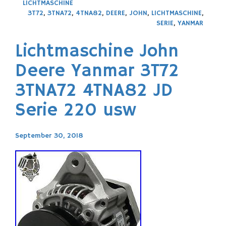
LICHTMASCHINE
3T72
,
3TNA72
,
4TNA82
,
DEERE
,
JOHN
,
LICHTMASCHINE
,
SERIE
,
YANMAR
Lichtmaschine John
Deere Yanmar 3T72
3TNA72 4TNA82 JD
Serie 220 usw
September 30, 2018