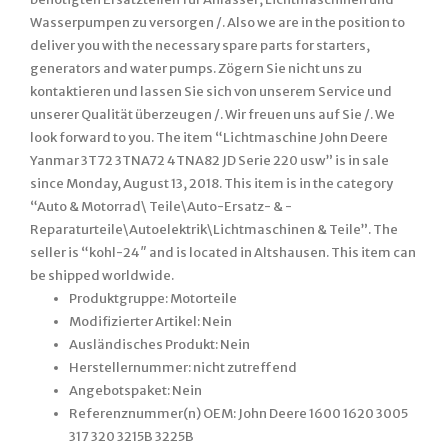
Wasserpumpen zu versorgen /. Also we are in the position to
deliver you with the necessary spare parts for starters,
generators and water pumps. Zögern Sie nicht uns zu
kontaktieren und lassen Sie sich von unserem Service und
unserer Qualität überzeugen /. Wir freuen uns auf Sie /. We
look forward to you. The item “Lichtmaschine John Deere
Yanmar 3T72 3TNA72 4TNA82 JD Serie 220 usw” is in sale
since Monday, August 13, 2018. This item is in the category
“Auto & Motorrad\ Teile\Auto-Ersatz- & -
Reparaturteile\Autoelektrik\Lichtmaschinen & Teile”. The
seller is “kohl-24″ and is located in Altshausen. This item can
be shipped worldwide.
Produktgruppe: Motorteile
Modifizierter Artikel: Nein
Ausländisches Produkt: Nein
Herstellernummer: nicht zutreffend
Angebotspaket: Nein
Referenznummer(n) OEM: John Deere 1600 1620 3005
317 320 3215B 3225B