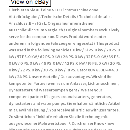
Hier bieten Sie auf eine NEU. Lichtmaschine ohne
Altteilrückgabe /. Technische Details / Technical details.
Anschluss: B+ / IG / L. Originalnummern dienen
ausschließlich zum Vergleich / Original numbers exclusively
serve for the comparison. Dieses Produkt wurde unter
anderem in folgenden Fahrzeugen eingesetzt / This product
was used in the following vehicles. 0 kW / 51 PS. 0 kW / 28 PS. 0
kW / 57 PS. 0 kW / 62 PS. 0 kW / 26 PS. 0 kW / 32 PS. 0 kW / 39 PS.
0 kW / 0 PS. 0 kW / 48 PS. 0 kW / 42 PS. 0 kW / 19 PS. 0 kW / 20 PS.
0 kW / 22 PS. 0 kW / 30 PS. 0 kW / 18 PS. Gator XUV 850D 4×4. 0
kW / 24 PS. Unsere Vorteile / Our advantages. Wir sind Ihr
kompetenter Partner wenn es um Anlasser, Lichtmaschinen,
Dynastarter und Wasserpumpen geht /. We are your
competent partner if it goes around starters, generators,
dynastarters and water pumps. Sie erhalten sämtliche Artikel
mit Gewährleistung /. You receive all articles with guarantee.
Zu sämtlichen Einkäufe erhalten Sie die Rechnung mit
ausgewiesener Mehrwertsteuer /. Durch unser Know-how