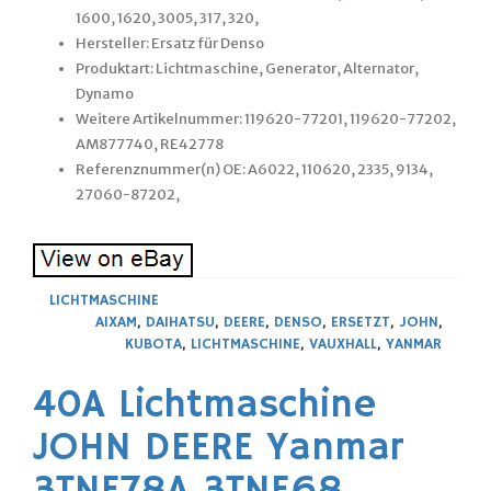
1600, 1620, 3005, 317, 320,
Hersteller: Ersatz für Denso
Produktart: Lichtmaschine, Generator, Alternator,
Dynamo
Weitere Artikelnummer: 119620-77201, 119620-77202,
AM877740, RE42778
Referenznummer(n) OE: A6022, 110620, 2335, 9134,
27060-87202,
LICHTMASCHINE
AIXAM
,
DAIHATSU
,
DEERE
,
DENSO
,
ERSETZT
,
JOHN
,
KUBOTA
,
LICHTMASCHINE
,
VAUXHALL
,
YANMAR
40A Lichtmaschine
JOHN DEERE Yanmar