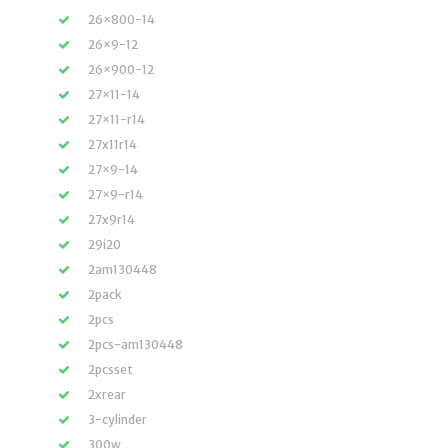
26×800-14
26×9-12
26×900-12
27×11-14
27×11-r14
27x11r14
27×9-14
27×9-r14
27x9r14
29i20
2am130448
2pack
2pcs
2pcs-am130448
2pcsset
2xrear
3-cylinder
300w