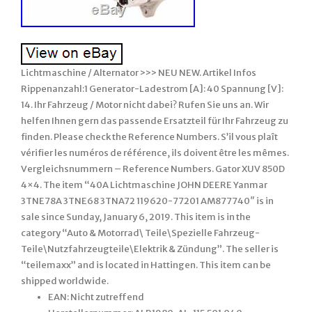
Lichtmaschine / Alternator >>> NEU NEW. Artikel Infos
Rippenanzahl:1 Generator-Ladestrom [A]: 40 Spannung [V]:
14. Ihr Fahrzeug / Motor nicht dabei? Rufen Sie uns an. Wir
helfen Ihnen gern das passende Ersatzteil für Ihr Fahrzeug zu
finden. Please check the Reference Numbers. S’il vous plaît
vérifier les numéros de référence, ils doivent être les mêmes.
Vergleichsnummern – Reference Numbers. Gator XUV 850D
4×4. The item “40A Lichtmaschine JOHN DEERE Yanmar
3TNE78A 3TNE68 3TNA72 119620-77201 AM877740″ is in
sale since Sunday, January 6, 2019. This item is in the
category “Auto & Motorrad\ Teile\Spezielle Fahrzeug-
Teile\Nutzfahrzeugteile\Elektrik & Zündung”. The seller is
“teilemaxx” and is located in Hattingen. This item can be
shipped worldwide.
EAN: Nicht zutreffend