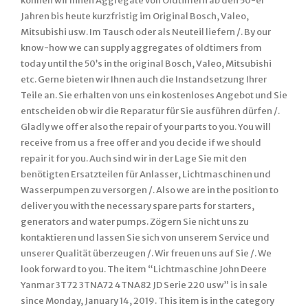
können wir Ihnen Aggregate von Oldtimern ab den 50-er
Jahren bis heute kurzfristig im Original Bosch, Valeo,
Mitsubishi usw. Im Tausch oder als Neuteil liefern /. By our
know-how we can supply aggregates of oldtimers from
today until the 50’s in the original Bosch, Valeo, Mitsubishi
etc. Gerne bieten wir Ihnen auch die Instandsetzung Ihrer
Teile an. Sie erhalten von uns ein kostenloses Angebot und Sie
entscheiden ob wir die Reparatur für Sie ausführen dürfen /.
Gladly we offer also the repair of your parts to you. You will
receive from us a free offer and you decide if we should
repair it for you. Auch sind wir in der Lage Sie mit den
benötigten Ersatzteilen für Anlasser, Lichtmaschinen und
Wasserpumpen zu versorgen /. Also we are in the position to
deliver you with the necessary spare parts for starters,
generators and water pumps. Zögern Sie nicht uns zu
kontaktieren und lassen Sie sich von unserem Service und
unserer Qualität überzeugen /. Wir freuen uns auf Sie /. We
look forward to you. The item “Lichtmaschine John Deere
Yanmar 3T72 3TNA72 4TNA82 JD Serie 220 usw” is in sale
since Monday, January 14, 2019. This item is in the category