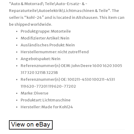
“Auto & Motorrad\ Teile\Auto-Ersatz- & -
Reparaturteile\Autoelektrik\Lichtmaschinen & Teile”. The
seller is “kohl-24″ and is located in Altshausen. This item can
be shipped worldwide.
Produktgruppe: Motorteile
Modifizierter Artikel: Nein
Ausländisches Produkt: Nein
Herstellernummer: nicht zutreffend
Angebotspaket: Nein
Referenznummer(n) OEM: John Deere 1600 1620 3005
317 320 3215B 3225B
Referenznummer(n) OE: 100211-4530 100211-4531
119620-77201 119620-77202
Marke: Diverse
Produktart: Lichtmaschine
Hersteller: Made for Kohl24