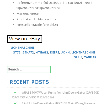
Referenznummer(n) OE: 100211-4530 100211-4531
119620-77201 119620-77202
Marke: Diverse
Produktart: Lichtmaschine
Hersteller: Made for Kohl24
LICHTMASCHINE
3T72
,
3TNA72
,
4TNA82
,
DEERE
,
JOHN
,
LICHTMASCHINE
,
SERIE
,
YANMAR
Search
for:
RECENT POSTS
MIA885097 Water Pump for John Deere Gator XUV850D
XUV855D XUV855M XUV865M
17-23 John Deere Gator HPX615E Main Wiring Harness