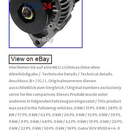
Hier bieten Sie auf eine NEU. Lichtmaschine ohne
Altteilrückgabe /. Technische Details / Technical details.
Anschluss: B+ / IG / L. Originalnummern dienen
ausschließlich zum Vergleich / Original numbers exclusively
serve for the comparison. Dieses Produkt wurde unter
anderem in folgenden Fahrzeugen eingesetzt / This product
was used in the following vehicles. 0 kW / 51 PS. 0 kW / 28 PS. 0
kW / 57 PS. 0 kW / 62 PS. 0 kW / 26 PS. 0 kW / 32 PS. 0 kW / 39 PS.
0 kW / 0 PS. 0 kW / 48 PS. 0 kW / 42 PS. 0 kW / 19 PS. 0 kW / 20 PS.
0 kW / 22 PS. 0 kW / 30 PS. 0 kW / 18 PS. Gator XUV 850D 4×4. 0