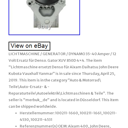
LICHTMASCHINE / GENERATOR / DYNAMO 35-40 Amper / 12
Volt Ersatz für Denso. Gator XUV 850D 4×4. The item
“Lichtmaschine ersetzt Denso für Aixam Daihatsu John Deere
Kubota Vauxhall Yanmar” is in sale since Thursday, April 25,
2019. This item is in the category “Auto & Motorrad\
Teile\Auto-Ersatz- & -
Reparaturteile\Autoelektrik\Lichtmaschinen & Teile”. The
seller is “merbuk_de” and is located in Düsseldorf. This item
can be shipped worldwide.
Herstellernummer: 100211-1660, 100211-1661, 100211-
4530, 100211-4531
Referenznummer(n) OEM: Aixam 400, John Deere,