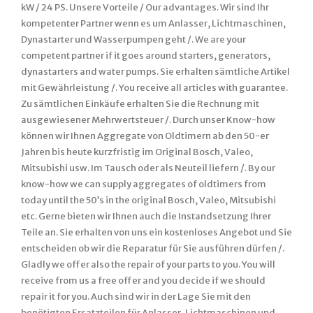
kW / 24 PS. Unsere Vorteile / Our advantages. Wir sind Ihr
kompetenter Partner wenn es um Anlasser, Lichtmaschinen,
Dynastarter und Wasserpumpen geht /. We are your
competent partner if it goes around starters, generators,
dynastarters and water pumps. Sie erhalten sämtliche Artikel
mit Gewährleistung /. You receive all articles with guarantee.
Zu sämtlichen Einkäufe erhalten Sie die Rechnung mit
ausgewiesener Mehrwertsteuer /. Durch unser Know-how
können wir Ihnen Aggregate von Oldtimern ab den 50-er
Jahren bis heute kurzfristig im Original Bosch, Valeo,
Mitsubishi usw. Im Tausch oder als Neuteil liefern /. By our
know-how we can supply aggregates of oldtimers from
today until the 50’s in the original Bosch, Valeo, Mitsubishi
etc. Gerne bieten wir Ihnen auch die Instandsetzung Ihrer
Teile an. Sie erhalten von uns ein kostenloses Angebot und Sie
entscheiden ob wir die Reparatur für Sie ausführen dürfen /.
Gladly we offer also the repair of your parts to you. You will
receive from us a free offer and you decide if we should
repair it for you. Auch sind wir in der Lage Sie mit den
benötigten Ersatzteilen für Anlasser, Lichtmaschinen und