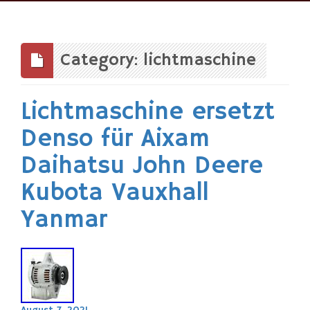
Skip
to
content
Category: lichtmaschine
Lichtmaschine ersetzt
Denso für Aixam
Daihatsu John Deere
Kubota Vauxhall
Yanmar